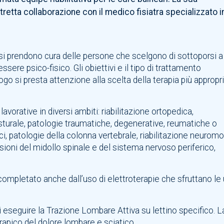
tretta collaborazione con il medico fisiatra specializzato i
si prendono cura delle persone che scelgono di sottoporsi a
ssere psico-fisico. Gli obiettivi e il tipo di trattamento
ogo si presta attenzione alla scelta della terapia più appropr
avorative in diversi ambiti: riabilitazione ortopedica,
sturale, patologie traumatiche, degenerative, reumatiche o
ici, patologie della colonna vertebrale, riabilitazione neuromo
esioni del midollo spinale e del sistema nervoso periferico,
è completato anche dall’uso di elettroterapie che sfruttano le
 di eseguire la Trazione Lombare Attiva su lettino specifico. 
erapico del dolore lombare e sciatico.