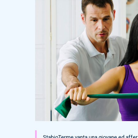
StabioTerme vanta una giovane ed afferma