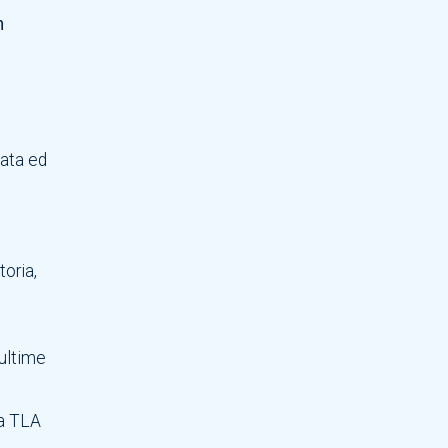
n
iata ed
toria,
 ultime
La TLA