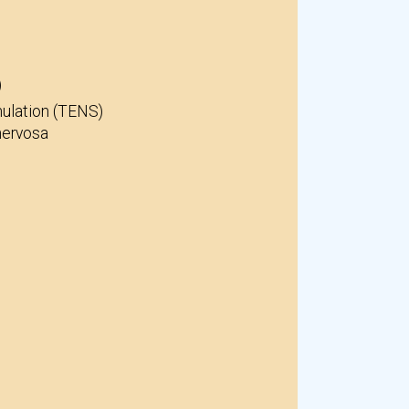
)
mulation (TENS)
nervosa